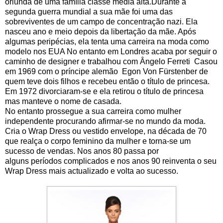
oriunda de uma
família
classe média alta.
Durante a
segunda guerra mundial a sua mãe foi uma das
sobreviventes de um campo de concentração nazi. Ela
nasceu ano e meio depois da libertação da mãe. Após
algumas peripécias, ela tenta uma carreira na moda como
modelo nos EUA No entanto em Londres acaba por seguir o
caminho de designer e trabalhou com Ângelo Ferreti
Casou
em 1969 com o príncipe alemão Egon
Von Fürstenber de
quem teve dois filhos e recebeu então o título de princesa.
Em 1972 divorciaram-se e ela retirou o título de princesa
mas manteve o nome de casada.
No entanto prossegue a sua carreira como mulher
independente procurando afirmar-se no mundo da moda.
Cria o Wrap Dress ou vestido envelope, na década de 70
que realça o corpo feminino da mulher e torna-se um
sucesso de vendas. Nos anos 80 passa por
alguns
períodos
complicados e nos anos 90 reinventa o seu
Wrap Dress mais actualizado e volta ao sucesso.